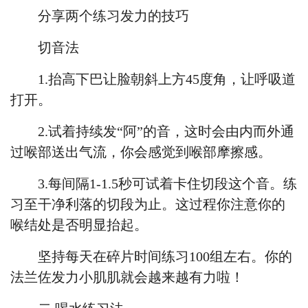
分享两个练习发力的技巧
切音法
1.抬高下巴让脸朝斜上方45度角，让呼吸道
打开。
2.试着持续发“阿”的音，这时会由内而外通
过喉部送出气流，你会感觉到喉部摩擦感。
3.每间隔1-1.5秒可试着卡住切段这个音。练
习至干净利落的切段为止。这过程你注意你的
喉结处是否明显抬起。
坚持每天在碎片时间练习
100组左右。你的
法兰佐
发力小肌肌就会越来越有力啦！