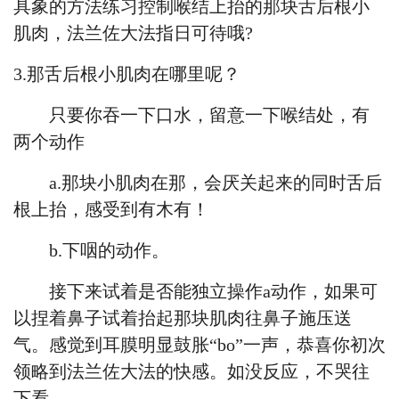
具象的方法练习控制喉结上抬的那块舌后根小
肌肉，
法兰佐
大法指日可待哦?
3.那舌后根小肌肉在哪里呢？
只要你吞一下口水，留意一下喉结处，有
两个动作
a.那块小肌肉在那，会厌关起来的同时舌后
根上抬，感受到有木有！
b.下咽的动作。
接下来试着是否能独立操作
a动作，如果可
以捏着鼻子试着抬起那块肌肉往鼻子施压送
气。感觉到耳膜明显鼓胀“bo”一声，恭喜你初次
领略到
法兰佐
大法的快感。如没反应，不哭往
下看