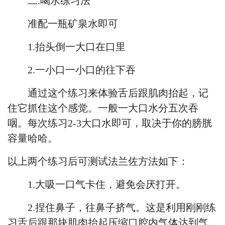
二
.喝水练习法
准配一瓶矿泉水即可
1.抬头倒一大口在口里
2.一小口一小口的往下吞
通过这个练习来体验舌后跟肌肉抬起，记
住它抓住这个感觉。一般一大口水分五次吞
咽。每次练习
2-3大口水即可，取决于你的膀胱
容量哈哈。
以上两个练习后可测试
法兰佐
方法如下：
1.大吸一口气卡住，避免会厌打开。
2.捏住鼻子，往鼻子挤气。这是利用刚刚练
习舌后跟那块肌
肉
抬起压缩口腔内气体达到气