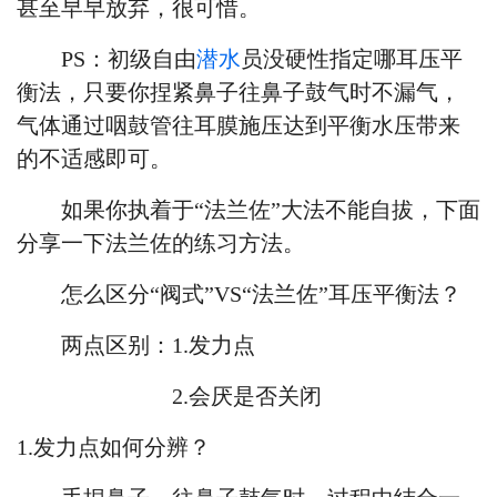
甚至早早放弃，很可惜。
PS：初级自由
潜水
员没硬性指定哪耳压平
衡法，只要你捏紧鼻子往鼻子鼓气时不漏气，
气体通过咽鼓管往耳膜施压达到平衡水压带来
的不适感即可。
如果你执着于
“
法兰佐
”大法不能自拔，下面
分享一下
法兰佐的练习方法。
怎么区分
“阀式”VS“
法兰佐
”耳压平衡法？
两点区别：
1.发力点
2.会厌是否关闭
1.发力点如何分辨？