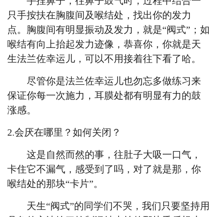
手捏鼻子，往鼻子鼓气时，过程中结合一
只手按扶在胸腹间及喉结处，找出你的发力
点。胸腹间有明显振动及发力，就是
“阀式”；如
喉结有向上抬起发力迹像，恭喜你，你就是天
生
法兰佐
幸运儿，可以不用接着往下看了哈。
尽管你是
法兰佐
幸运儿也勿忘多做练习来
保证你每一次施力，耳膜处都有明显有力的鼓
涨感。
2.会厌在哪里？如何关闭？
这是自然而然的事，往肚子大吸一口气，
卡住它不漏气，感受到了吗，对了就是那，你
喉结处的那块
“卡片”。
天生
“阀式”的同学们不哭，我们只要坚持用