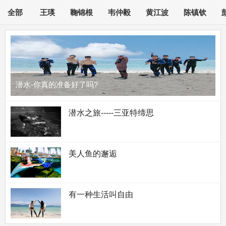
全部
王瑛
鞠锦根
韦仲毅
黄江波
陈镇钦
潜水-你真的准备好了吗?
潜水之旅-----三亚特缔思
美人鱼的邂逅
有一种生活叫自由