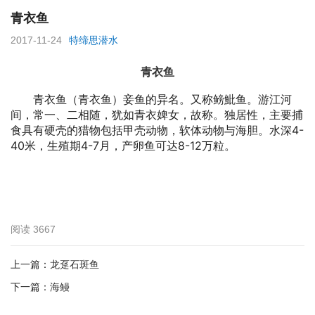
青衣鱼
2017-11-24
特缔思潜水
青衣鱼
青衣鱼（青衣鱼）妾鱼的异名。又称鳑魮鱼。游江河
间，常一、二相随，犹如青衣婢女，故称。独居性，主要捕
食具有硬壳的猎物包括甲壳动物，软体动物与海胆。水深4-
40米，生殖期4-7月，产卵鱼可达8-12万粒。
阅读
3667
上一篇：
龙趸石斑鱼
下一篇：
海鳗