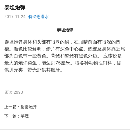
泰坦炮弹
2017-11-24
特缔思潜水
泰坦炮弹
泰坦炮弹身体和头部有很厚的鳞，在眼睛前面有很深的凹
槽。颜色比较鲜明，鳞片有深色中心点。鳃部及身体靠近尾
部为白色带一些黄色。背鳍和臀鳍有黑色外边。
应该说是
最大的炮弹类鱼，能达到
75
厘米。喂各种动物性饵料，提
供贝壳类、带壳虾供其磨牙。
阅读
2993
上一篇：
鸳鸯炮弹
下一篇：
芋螺