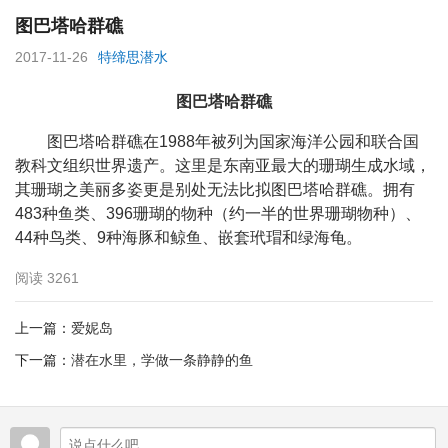
图巴塔哈群礁
2017-11-26
特缔思潜水
图巴塔哈群礁
图巴塔哈群礁
在1988年被列为国家海洋公园和联合国
教科文组织世界遗产。这里是东南亚最大的珊瑚生成水域，
其珊瑚之美丽多姿更是别处无法比拟图巴塔哈群礁。拥有
483种鱼类、396珊瑚的物种（约一半的世界珊瑚物种）、
44种鸟类、9种海豚和鲸鱼、嵌套玳瑁和绿海龟。
阅读
3261
上一篇：
爱妮岛
下一篇：
潜在水里，学做一条静静的鱼