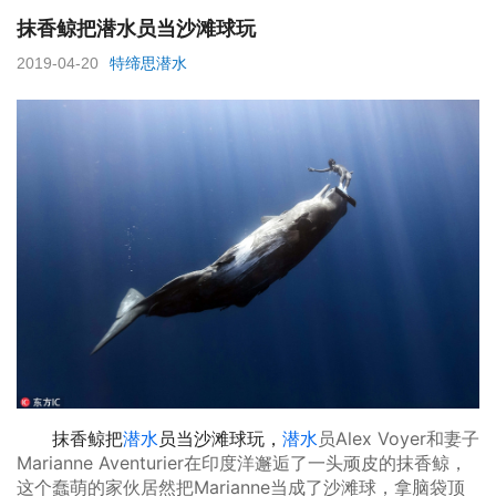
抹香鲸把潜水员当沙滩球玩
2019-04-20
特缔思潜水
抹香鲸把
潜水
员当沙滩球玩，
潜水
员Alex Voyer和妻子
Marianne Aventurier在印度洋邂逅了一头顽皮的抹香鲸，
这个蠢萌的家伙居然把Marianne当成了沙滩球，拿脑袋顶