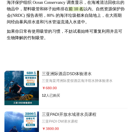
海洋保护组织 Ocean Conservancy 调查显示，在海滩清洁回收出的
物品中，塑料吸管和杯子始终排在
前 10 名
以内。
自然资源保护协
会(NRDC) 报告表明，80% 的海洋垃圾都来自陆地上，在大雨期
间经由暴风排水道和污水管溢流涌入水道中。
如果你日常有使用吸管的习惯，不妨试着始终可重复利用并且可
生物降解的竹制吸管。
三亚洲际酒店DSD体验潜水
三亚海棠湾洲际度假酒店海洋馆水肺体验潜水
￥
680.00
12
人已购买
三亚PADI开放水域潜水员课程
三亚PADI OW潜水课程
￥
3800.00