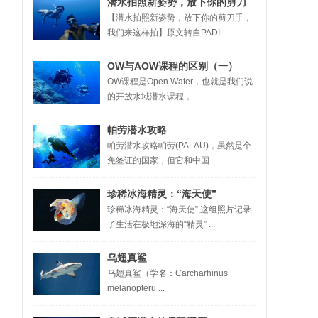
潜水拍照新姿势，放下你的剪刀
【潜水拍照新姿势，放下你的剪刀手，
手，我们来这样拍
我们来这样拍】原文转自PADI ...
OW与AOW课程的区别（一）
OW课程是Open Water，也就是我们说
的开放水域潜水课程， ...
帕劳潜水攻略
帕劳潜水攻略帕劳(PALAU)，虽然是个
免签证的国家，但它和中国 ...
珍稀冰海精灵：“海天使”
珍稀冰海精灵：“海天使”,这组照片记录
了生活在极地深海的“精灵” ...
乌翅真鲨
乌翅真鲨（学名：Carcharhinus
melanopteru ...