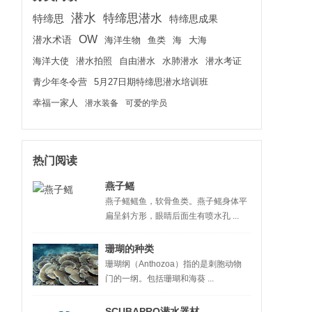
潜水
特缔思潜水
特缔思
特缔思成果
OW
潜水术语
海洋生物
鱼类
海
大海
海洋大使
潜水拍照
水肺潜水
潜水考证
自由潜水
青少年冬令营
5月27日期特缔思潜水培训班
幸福一家人
潜水装备
可爱的学员
热门阅读
燕子鳐
燕子鳐鳐鱼，软骨鱼类。燕子鳐身体平
扁呈斜方形，眼睛后面生有喷水孔 ...
珊瑚的种类
珊瑚纲（Anthozoa）指的是刺胞动物
门的一纲。包括珊瑚和海葵 ...
SCUBAPRO潜水器材