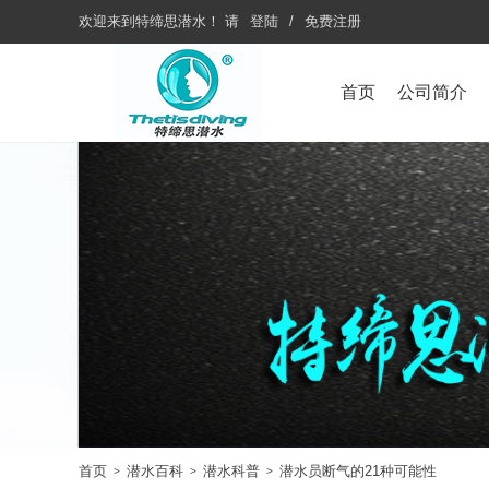
欢迎来到
特缔思潜水
！
请
登陆
/
免费注册
首页
公司简介
首页
潜水百科
潜水科普
潜水员断气的21种可能性
>
>
>