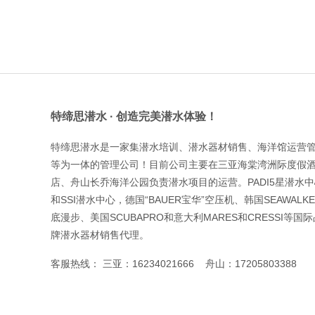
特缔思潜水 · 创造完美潜水体验！
特缔思潜水是一家集潜水培训、潜水器材销售、海洋馆运营
等为一体的管理公司！目前公司主要在三亚海棠湾洲际度假
店、舟山长乔海洋公园负责潜水项目的运营。PADI5星潜水
和SSI潜水中心，德国“BAUER宝华”空压机、韩国SEAWALK
底漫步、美国SCUBAPRO和意大利MARES和CRESSI等国际
牌潜水器材销售代理。
客服热线： 三亚：16234021666
舟山：17205803388