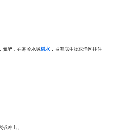
，氮醉，在寒冷水域
潜水
，被海底生物或渔网挂住
破裂或冲出。