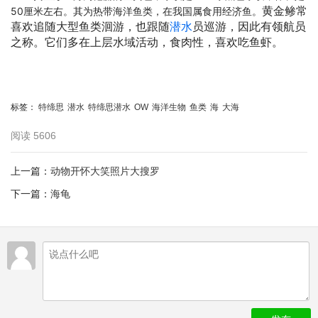
黄金鲹常
50厘米左右。其为热带海洋鱼类，在我国属食用经济鱼。
喜欢追随大型鱼类洄游，也跟随
潜水
员巡游，因此有领航员
之称。它们多在上层水域活动，食肉性，喜欢吃鱼虾。
标签：
特缔思
潜水
特缔思潜水
OW
海洋生物
鱼类
海
大海
阅读
5606
上一篇：
动物开怀大笑照片大搜罗
下一篇：
海龟