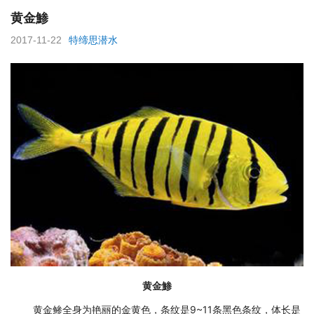
黄金鯵
2017-11-22
特缔思潜水
黄金鯵
黄金鲹全身为艳丽的金黄色，条纹是9~11条黑色条纹，体长是