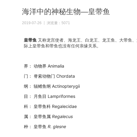
海洋中的神秘生物—皇带鱼
2019-07-26
浏览量：5071
皇带鱼
又称龙宫使者、海龙王、白龙王、龙王鱼、大带鱼、
际上皇带鱼和带鱼也没有任何亲缘关系。
界： 动物界 Animalia
门： 脊索动物门 Chordata
纲： 辐鳍鱼纲 Actinopterygii
目： 月鱼目 Lampriformes
科： 皇带鱼科 Regalecidae
属： 皇带鱼属
Regalecus
种： 皇带鱼
R. glesne