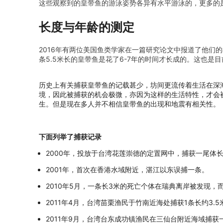
这些观察到的皇带鱼的游泳姿势各异有水平游泳的，更多的
长度与年龄的测定
2016年有两位美国鱼类学家在一篇研究论文中报道了他们
条5.5米长的皇带鱼是花了6-7年的时间才长成的。这也
历史上有关捕获皇带鱼的记载甚少，坊间更流传着生活在深
境，因此被捕获的机会极微，亦因为这样的生活特性，才会
生。但是现在多人并不相信皇带鱼的出现和地震有相关性。
下面列举了捕获记录
2000年，投放于台湾花莲崇德的定置网中，捕获一尾体长
2001年，首次在香港水域附近，湛江以东误捕一条。
2010年5月，一条长3米的死亡个体在瑞典离岸被发现，
2011年4月，台湾苗栗渔民于竹南近海处捕获1条长约3.
2011年9月，台湾台东成功镇渔民在三仙台附近海域捕获