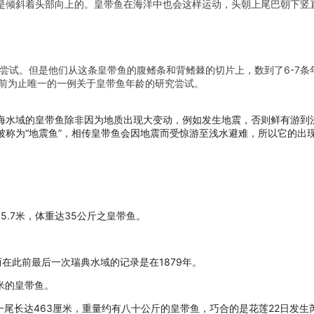
是倾斜着头部向上的。皇带鱼在海洋中也会这样运动，头朝上尾巴朝下竖
的尝试。但是他们从这条皇带鱼的腹鳍条和背鳍棘的切片上，数到了6-7
是目前为止唯一的一例关于皇带鱼年龄的研究尝试。
海水域的皇带鱼除非因为地质出现大变动，例如发生地震，否则鲜有游到
被称为“地震鱼”，相传皇带鱼会因地震而受惊游至浅水避难，所以它的出
5.7米，体重达35公斤之皇带鱼。
而在此前最后一次瑞典水域的记录是在1879年。
5米的皇带鱼。
一尾长达463厘米，重量约有八十公斤的皇带鱼，巧合的是花莲22日发生芮