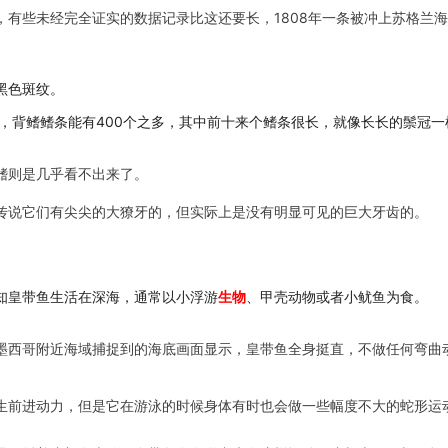
，有些未经完全证实的数据记录比这还要长，1808年一条被冲上苏格兰海
黑色斑纹。
，背鳍鳍条能有400个之多，其中前十来个鳍条很长，就像长长的鬃冠
鳍则是几乎看不出来了。
传说它们有尖尖的大獠牙的，但实际上是没有明显可见的巨大牙齿的。
知皇带鱼生活在深海，通常以小浮游
生物
、甲壳动物或者小鱿鱼为食。
墨西哥附近海域捕捉到的海底画面显示，皇带鱼全身挺直，不做任何弯曲
生前进动力，但是它在游泳的时候身体有时也会做一些幅度不大的蛇形运