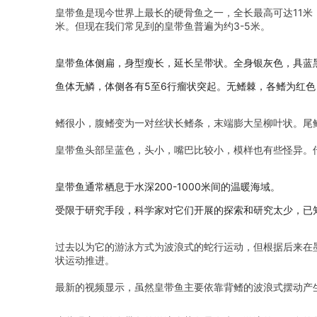
皇带鱼是现今世界上最长的硬骨鱼之一，全长最高可达11米
米。但现在我们常见到的皇带鱼普遍为约3-5米。
皇带鱼体侧扁，身型瘦长，延长呈带状。全身银灰色，具蓝
鱼体无鳞，体侧各有5至6行瘤状突起。无鳍棘，各鳍为红色
鳍很小，腹鳍变为一对丝状长鳍条，末端膨大呈柳叶状。尾
皇带鱼头部呈蓝色，头小，嘴巴比较小，模样也有些怪异。
皇带鱼通常栖息于水深200-1000米间的温暖海域。
受限于研究手段，科学家对它们开展的探索和研究太少，已
过去以为它的游泳方式为波浪式的蛇行运动，但根据后来在
状运动推进。
最新的视频显示，虽然皇带鱼主要依靠背鳍的波浪式摆动产