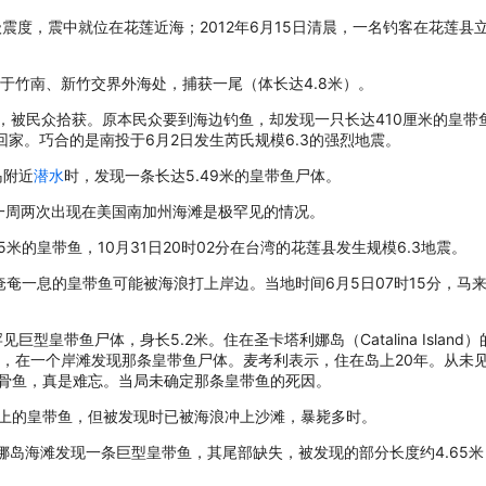
级震度，震中就位在花莲近海；2012年6月15日清晨，一名钓客在花莲县
晚间于竹南、新竹交界外海处，捕获一尾（体长达4.8米）。
带鱼，被民众拾获。原本民众要到海边钓鱼，却发现一只长达410厘米的皇
家。巧合的是南投于6月2日发生芮氏规模6.3的强烈地震。
岛附近
潜水
时，发现一条长达5.49米的皇带鱼尸体。
，这一周两次出现在美国南加州海滩是极罕见的情况。
5米的皇带鱼，10月31日20时02分在台湾的花莲县发生规模6.3地震。
长奄奄一息的皇带鱼可能被海浪打上岸边。当地时间6月5日07时15分，马来
巨型皇带鱼尸体，身长5.2米。住在圣卡塔利娜岛（Catalina Islan
皮艇游时，在一个岸滩发现那条皇带鱼尸体。麦考利表示，住在岛上20年。从
硬骨鱼，真是难忘。当局未确定那条皇带鱼的死因。
米以上的皇带鱼，但被发现时已被海浪冲上沙滩，暴毙多时。
琳娜岛海滩发现一条巨型皇带鱼，其尾部缺失，被发现的部分长度约4.65