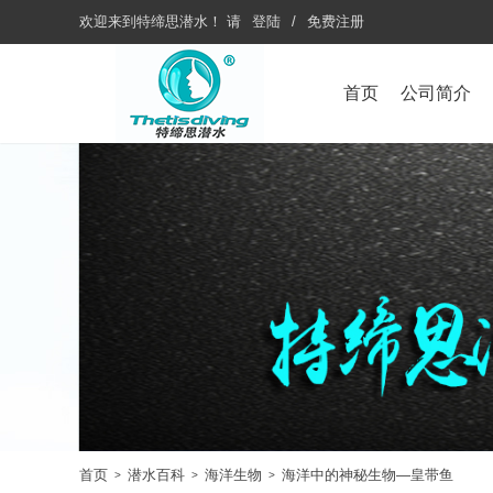
欢迎来到
特缔思潜水
！
请
登陆
/
免费注册
首页
公司简介
首页
潜水百科
海洋生物
海洋中的神秘生物—皇带鱼
>
>
>