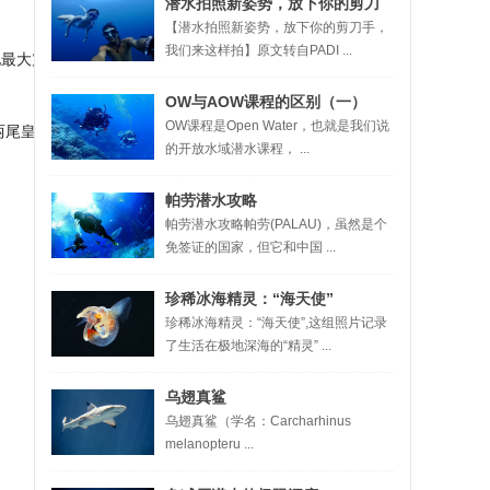
潜水拍照新姿势，放下你的剪刀
【潜水拍照新姿势，放下你的剪刀手，
手，我们来这样拍
我们来这样拍】原文转自PADI ...
地最大震度4级。
OW与AOW课程的区别（一）
OW课程是Open Water，也就是我们说
两尾皇带鱼。
的开放水域潜水课程， ...
帕劳潜水攻略
帕劳潜水攻略帕劳(PALAU)，虽然是个
免签证的国家，但它和中国 ...
珍稀冰海精灵：“海天使”
珍稀冰海精灵：“海天使”,这组照片记录
了生活在极地深海的“精灵” ...
乌翅真鲨
乌翅真鲨（学名：Carcharhinus
melanopteru ...