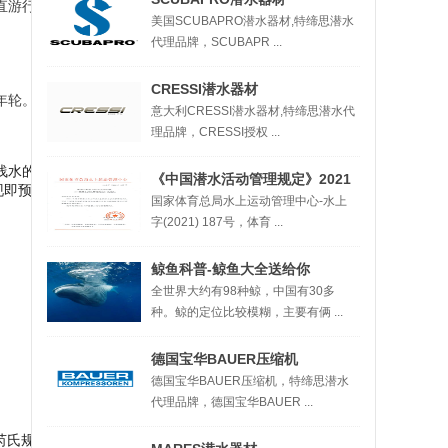
直游行的。
美国SCUBAPRO潜水器材,特缔思潜水
代理品牌，SCUBAPR ...
CRESSI潜水器材
条年轮。也就是说，有可能这
意大利CRESSI潜水器材,特缔思潜水代
理品牌，CRESSI授权 ...
浅水的海域，改变栖息环
《中国潜水活动管理规定》2021
现即预示了会有大地震的发
国家体育总局水上运动管理中心-水上
字(2021) 187号，体育 ...
鲸鱼科普-鲸鱼大全送给你
全世界大约有98种鲸，中国有30多
种。鲸的定位比较模糊，主要有俩 ...
德国宝华BAUER压缩机
德国宝华BAUER压缩机，特缔思潜水
代理品牌，德国宝华BAUER ...
氏规模5.2的有感地震！