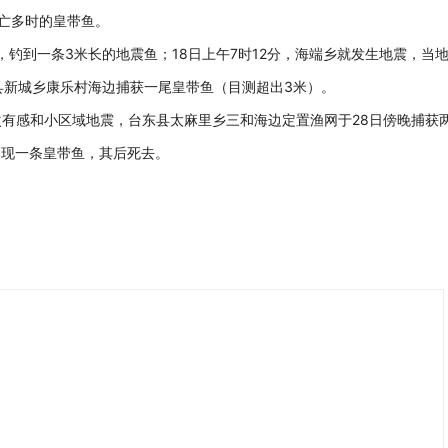
死亡多时的皇带鱼。
边，钓到一条3米长的地震鱼；18日上午7时12分，海端乡就发生地震，当
花莲县新城乡康乐村海边捕获一尾皇带鱼（目测超出3米）。
26次有感和小区域地震，台东县太麻里乡三和海边定置渔网于28日傍晚捕获
出现一条皇带鱼，其后死去。