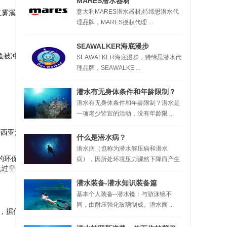
MARES潜水器材
立雾溪出海口海滩上，发现1
意大利MARES潜水器材,特缔思潜水代
理品牌，MARES授权代理 ...
SEAWALKER海底漫步
带鱼被冲上海岸，一开始还先
SEAWALKER海底漫步，特缔思潜水代
理品牌，SEAWALKE ...
潜水有无身体条件和年龄限制？
潜水有无身体条件和年龄限制？潜水是
一项老少皆宜的活动，没有年龄限 ...
西亚沙巴州发生6.0级地
什么是潜水病？
潜水病（也称为潜水解压病和潜水
d）的环保意识推广机构首席执
病），因所处环境压力骤然下降而产生
未见过皇带鱼。她说，当了海
...
潜水装备-潜水知识装备篇
基本个人装备--潜水镜：与游泳镜不
同，由耐压强化玻璃制成。潜水面 ...
米，据估算其存活时长度约