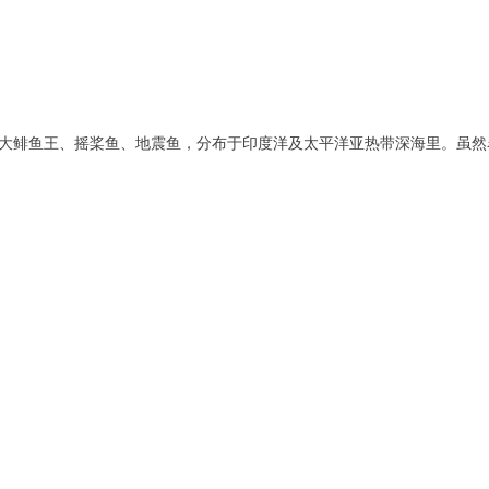
大鲱鱼王、摇桨鱼、地震鱼，分布于印度洋及太平洋亚热带深海里。虽然