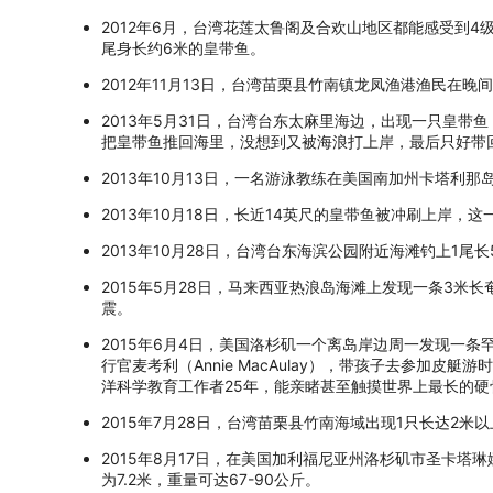
2012年6月，台湾花莲太鲁阁及合欢山地区都能感受到4
尾身长约6米的皇带鱼。
2012年11月13日，台湾苗栗县竹南镇龙凤渔港渔民在
2013年5月31日，台湾台东太麻里海边，出现一只皇
把皇带鱼推回海里，没想到又被海浪打上岸，最后只好带回
2013年10月13日，一名游泳教练在美国南加州卡塔利那
2013年10月18日，长近14英尺的皇带鱼被冲刷上岸
2013年10月28日，台湾台东海滨公园附近海滩钓上1尾长
2015年5月28日，马来西亚热浪岛海滩上发现一条3米
震。
2015年6月4日，美国洛杉矶一个离岛岸边周一发现一条罕见
行官麦考利（Annie MacAulay），带孩子去参加
洋科学教育工作者25年，能亲睹甚至触摸世界上最长的
2015年7月28日，台湾苗栗县竹南海域出现1只长达2
2015年8月17日，在美国加利福尼亚州洛杉矶市圣卡塔
为7.2米，重量可达67-90公斤。