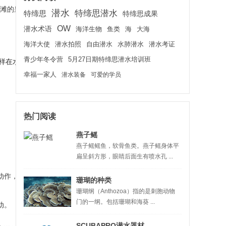
滩的皇带鱼据传说长达17
潜水
特缔思潜水
特缔思
特缔思成果
OW
潜水术语
海洋生物
鱼类
海
大海
海洋大使
潜水拍照
水肺潜水
潜水考证
自由潜水
青少年冬令营
5月27日期特缔思潜水培训班
一样在水中摇曳。
幸福一家人
潜水装备
可爱的学员
热门阅读
燕子鳐
燕子鳐鳐鱼，软骨鱼类。燕子鳐身体平
扁呈斜方形，眼睛后面生有喷水孔 ...
动作，完全依靠背鳍作波浪
珊瑚的种类
珊瑚纲（Anthozoa）指的是刺胞动物
门的一纲。包括珊瑚和海葵 ...
动。
SCUBAPRO潜水器材