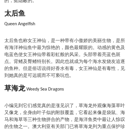
的，挺隐蔽的。
太后鱼
Queen Angelfish
太后鱼也称女王神仙，是一种带有小傲娇的美丽生物，是所
有海洋神仙鱼中最为惊艳的，颜色最耀眼的。动感的黄色及
电蓝色使女王神仙带着彩虹般的风采。头部带着亮蓝色斑
点。背鳍及臀鳍特别长。因此也就成为每个海水发烧友追逐
的鱼种。但是俗话说得好香水有毒，女王神仙是有毒性，见
到她真的是可远观而不可亵玩也。
草海龙
Weedy Sea Dragons
小编见到它们感觉真的是涨见识了，草海龙外观像海藻草叶
又像龙，全身由叶子似的附肢覆盖，它看起来像是袋鼠、海
马和海草等三种生物拼合的产物，是海洋鱼类中最让人惊叹
的生物之一。澳大利亚有关部门已将草海龙列为重点保护珍