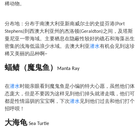
稀动物。
分布地：分布于南澳大利亚新南威尔士的史提芬港
(Port
到西澳大利亚州的杰洛顿
之间，及塔斯
Stephens)
(Geraldton)
曼尼亚一带海域。主要栖息在隐蔽性较好的礁石和海藻丛生
密集的浅海低温浪少水域。去澳大利亚
潜水
有机会见到这珍
稀又美丽的品种啊
~
蝠鲼（魔鬼鱼）
Manta Ray
在
潜水
时能亲眼看到魔鬼鱼是小编的特大心愿，虽然他们体
态庞大，但是不要因为这样见到他们掉头就潜走哦，他们可
都是性情温驯的宝宝啊，下次
潜水
见到他们过去和他们打个
招呼呗！
大海龟
Sea Turtle