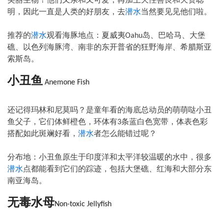
明，因此一直是人类的好朋友，去
潜水
当然要见见他们啦。
推荐的
潜水
观看海豚地点：夏威夷
岛、巴哈马、大堡
Oahu
礁、以色列海豚湾、南非的东开普省的狂野海岸、希腊斯亚
索斯岛。
小丑鱼
Anemone Fish
还记得玛林和尼莫吗？是童年看的海底总动员的萌萌哒小丑
鱼父子，它们体鲜橙色，环体有
条蓝白色宽带，体表色彩
3
搭配如此斑斓好看，
潜水
者怎么能错过呢？
分布地：小丑鱼原生于印度洋和太平洋较温暖的水中，很多
潜水
点都能看到它们的踪迹，包括大堡礁、红海和大部分东
南亚海岛。
无毒水母
Non-toxic Jellyfish