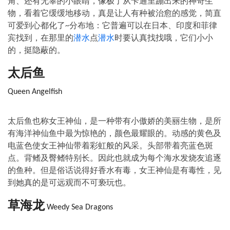
角、还有无辜的小眼睛，像极了从卡通里蹦出来的神奇生
物，看着它缓缓地移动，真是让人有种被治愈的感觉，简直
可爱到心都化了
分布地：它普遍可以在日本、印度和菲律
~
宾找到，在那里的
潜水
点
潜水
时要认真找找哦，它们小小
的，挺隐蔽的。
太后鱼
Queen Angelfish
太后鱼也称女王神仙，是一种带有小傲娇的美丽生物，是所
有海洋神仙鱼中最为惊艳的，颜色最耀眼的。动感的黄色及
电蓝色使女王神仙带着彩虹般的风采。头部带着亮蓝色斑
点。背鳍及臀鳍特别长。因此也就成为每个海水发烧友追逐
的鱼种。但是俗话说得好香水有毒，女王神仙是有毒性，见
到她真的是可远观而不可亵玩也。
草海龙
Weedy Sea Dragons