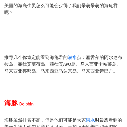
美丽的海底生灵怎么可能会少得了我们呆萌呆萌的海龟君
呢？
推荐几个你肯定能看到海龟君的
潜水
点：塞舌尔的阿尔达布
拉岛、菲律宾薄荷岛、菲律宾
岛、马来西亚卡帕莱岛、
APO
马来西亚邦邦岛、马来西亚马达京岛、马来西亚诗巴丹。
海豚
Dolphin
海豚虽然排名不高，但是他们可能是大家
潜水
时最想看到的
美丽生物！他们又亲和又可爱，再加上天性善良和天资聪