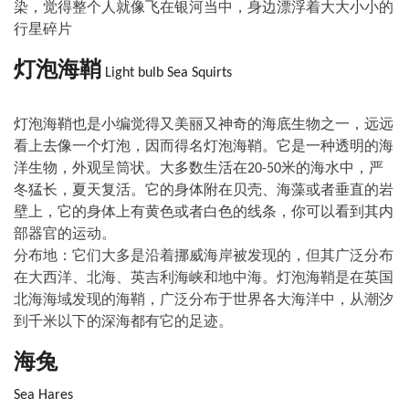
染，觉得整个人就像飞在银河当中，身边漂浮着大大小小的
行星碎片
灯泡海鞘
Light bulb Sea Squirts
灯泡海鞘也是小编觉得又美丽又神奇的海底生物之一，远远
看上去像一个灯泡，因而得名灯泡海鞘。它是一种透明的海
洋生物，外观呈筒状。大多数生活在
米的海水中，严
20-50
冬猛长，夏天复活。它的身体附在贝壳、海藻或者垂直的岩
壁上，它的身体上有黄色或者白色的线条，你可以看到其内
部器官的运动。
分布地：它们大多是沿着挪威海岸被发现的，但其广泛分布
在大西洋、北海、英吉利海峡和地中海。灯泡海鞘是在英国
北海海域发现的海鞘，广泛分布于世界各大海洋中，从潮汐
到千米以下的深海都有它的足迹。
海兔
Sea Hares