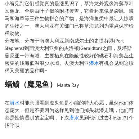
小编见到它们感觉真的是涨见识了，草海龙外观像海藻草叶
又像龙，全身由叶子似的附肢覆盖，它看起来像是袋鼠、海
马和海草等三种生物拼合的产物，是海洋鱼类中最让人惊叹
的生物之一。澳大利亚有关部门已将草海龙列为重点保护珍
稀动物。
分布地：分布于南澳大利亚新南威尔士的史提芬港
(Port
到西澳大利亚州的杰洛顿
之间，及塔斯
Stephens)
(Geraldton)
曼尼亚一带海域。主要栖息在隐蔽性较好的礁石和海藻丛生
密集的浅海低温浪少水域。去澳大利亚
潜水
有机会见到这珍
稀又美丽的品种啊
~
蝠鲼（魔鬼鱼）
Manta Ray
在
潜水
时能亲眼看到魔鬼鱼是小编的特大心愿，虽然他们体
态庞大，但是不要因为这样见到他们掉头就潜走哦，他们可
都是性情温驯的宝宝啊，下次
潜水
见到他们过去和他们打个
招呼呗！