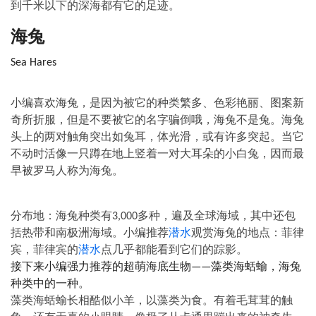
到千米以下的深海都有它的足迹。
海兔
Sea Hares
小编喜欢海兔，是因为被它的种类繁多、色彩艳丽、图案新
奇所折服，但是不要被它的名字骗倒哦，海兔不是兔。海兔
头上的两对触角突出如兔耳，体光滑，或有许多突起。当它
不动时活像一只蹲在地上竖着一对大耳朵的小白兔，因而最
早被罗马人称为海兔。
分布地：海兔种类有
多种，遍及全球海域，其中还包
3,000
括热带和南极洲海域。小编推荐
潜水
观赏海兔的地点：菲律
宾，菲律宾的
潜水
点几乎都能看到它们的踪影。
接下来小编强力推荐的超萌海底生物
藻类海蛞蝓，海兔
——
种类中的一种。
藻类海蛞蝓长相酷似小羊，以藻类为食。有着毛茸茸的触