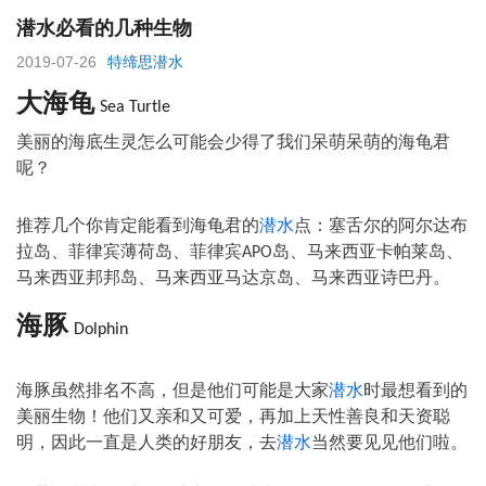
潜水必看的几种生物
2019-07-26
特缔思潜水
大海龟
Sea Turtle
美丽的海底生灵怎么可能会少得了我们呆萌呆萌的海龟君
呢？
推荐几个你肯定能看到海龟君的
潜水
点：塞舌尔的阿尔达布
拉岛、菲律宾薄荷岛、菲律宾
岛、马来西亚卡帕莱岛、
APO
马来西亚邦邦岛、马来西亚马达京岛、马来西亚诗巴丹。
海豚
Dolphin
海豚虽然排名不高，但是他们可能是大家
潜水
时最想看到的
美丽生物！他们又亲和又可爱，再加上天性善良和天资聪
明，因此一直是人类的好朋友，去
潜水
当然要见见他们啦。