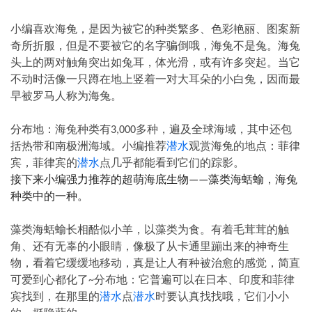
小编喜欢海兔，是因为被它的种类繁多、色彩艳丽、图案新
奇所折服，但是不要被它的名字骗倒哦，海兔不是兔。海兔
头上的两对触角突出如兔耳，体光滑，或有许多突起。当它
不动时活像一只蹲在地上竖着一对大耳朵的小白兔，因而最
早被罗马人称为海兔。
分布地：海兔种类有
多种，遍及全球海域，其中还包
3,000
括热带和南极洲海域。小编推荐
潜水
观赏海兔的地点：菲律
宾，菲律宾的
潜水
点几乎都能看到它们的踪影。
接下来小编强力推荐的超萌海底生物
藻类海蛞蝓，海兔
——
种类中的一种。
藻类海蛞蝓长相酷似小羊，以藻类为食。有着毛茸茸的触
角、还有无辜的小眼睛，像极了从卡通里蹦出来的神奇生
物，看着它缓缓地移动，真是让人有种被治愈的感觉，简直
可爱到心都化了
分布地：它普遍可以在日本、印度和菲律
~
宾找到，在那里的
潜水
点
潜水
时要认真找找哦，它们小小