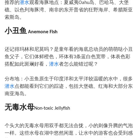
推荐的
潜水
观看海豚地点：夏威夷
岛、巴哈马、大堡
Oahu
礁、以色列海豚湾、南非的东开普省的狂野海岸、希腊斯亚
索斯岛。
小丑鱼
Anemone Fish
还记得玛林和尼莫吗？是童年看的海底总动员的萌萌哒小丑
鱼父子，它们体鲜橙色，环体有
条蓝白色宽带，体表色彩
3
搭配如此斑斓好看，
潜水
者怎么能错过呢？
分布地：小丑鱼原生于印度洋和太平洋较温暖的水中，很多
潜水
点都能看到它们的踪迹，包括大堡礁、红海和大部分东
南亚海岛。
无毒水母
Non-toxic Jellyfish
个头大的无毒水母用双手都无法合拢，小的则像升腾的气泡
一样。这些水母在湖中悠然闲逛，让水中的游客也会受到感