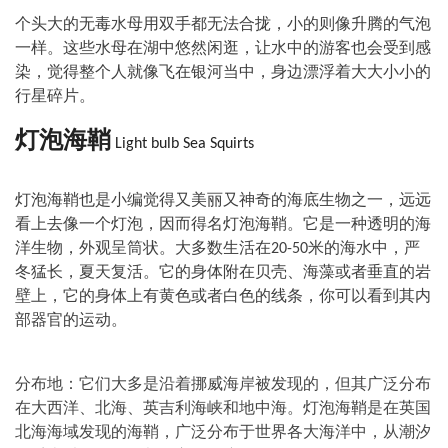
个头大的无毒水母用双手都无法合拢，小的则像升腾的气泡
一样。这些水母在湖中悠然闲逛，让水中的游客也会受到感
染，觉得整个人就像飞在银河当中，身边漂浮着大大小小的
行星碎片。
灯泡海鞘
Light bulb Sea Squirts
灯泡海鞘也是小编觉得又美丽又神奇的海底生物之一，远远
看上去像一个灯泡，因而得名灯泡海鞘。它是一种透明的海
洋生物，外观呈筒状。大多数生活在
米的海水中，严
20-50
冬猛长，夏天复活。它的身体附在贝壳、海藻或者垂直的岩
壁上，它的身体上有黄色或者白色的线条，你可以看到其内
部器官的运动。
分布地：它们大多是沿着挪威海岸被发现的，但其广泛分布
在大西洋、北海、英吉利海峡和地中海。灯泡海鞘是在英国
北海海域发现的海鞘，广泛分布于世界各大海洋中，从潮汐