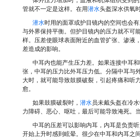
体外压力增加时，血液和机体组织受到的
管就不一定是这样。在用
潜水
头盔深水供氧
潜水
时用的面罩或护目镜内的空间也会有
与外界保持平衡。但护目镜内的压力就不可
样。压差使眼球表面附近的血管扩张、渗液
差造成的影响。
中耳内也能产生压力差。如果连接中耳和
张，中耳的压力比外耳压力低。分隔中耳与
大时，就可能导致鼓膜破裂，引起疼痛和听
愈。
如果鼓膜破裂时，
潜水
员未戴头盔在冷水
力障碍、恶心、呕吐，最后可能导致淹死。
中耳的压差可以影响内耳，内耳是负责听
开始上升时感到眩晕。很少在中耳和内耳之