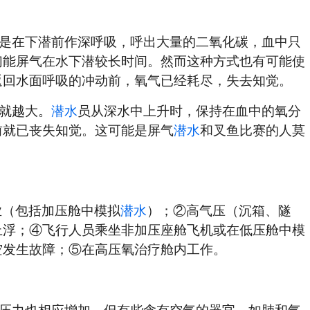
是在下潜前作深呼吸，呼出大量的二氧化碳，血中只
们能屏气在水下潜较长时间。然而这种方式也有可能使
返回水面呼吸的冲动前，氧气已经耗尽，失去知觉。
就越大。
潜水
员从深水中上升时，保持在血中的氧分
前就已丧失知觉。这可能是屏气
潜水
和叉鱼比赛的人莫
业（包括加压舱中模拟
潜水
）；②高气压（沉箱、隧
上浮；④飞行人员乘坐非加压座舱飞机或在低压舱中模
空发生故障；⑤在高压氧治疗舱内工作。