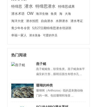
潜水
特缔思潜水
特缔思
特缔思成果
OW
潜水术语
海洋生物
鱼类
海
大海
海洋大使
潜水拍照
水肺潜水
潜水考证
自由潜水
青少年冬令营
5月27日期特缔思潜水培训班
幸福一家人
潜水装备
可爱的学员
热门阅读
燕子鳐
燕子鳐鳐鱼，软骨鱼类。燕子鳐身体平
扁呈斜方形，眼睛后面生有喷水孔 ...
珊瑚的种类
珊瑚纲（Anthozoa）指的是刺胞动物
门的一纲。包括珊瑚和海葵 ...
SCUBAPRO潜水器材