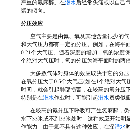
严重的氮麻醉。在
潜水
后经常头痛或以自己
聚的倾向。
分压效应
空气主要是由氮、氧及其他含量很少的气
和大气压力都有一定的分压。例如，在海平面
0.21个大气压。随着深度的增加，氧的浓度
个绝对大气压时，氧的分压为海平面时的两
大多数气体对身体的效应取决于它的分压
在氧分压大于0.5个大气压(如在1个绝对大
时间，就会引起肺部损害，在较高的氧分压下
特别是在
潜水
作业时，可能引起
潜水
员类似
在较高的氮分压下呼吸可产生氮麻醉，类
水下33米或不到33米处时，这种效应开始明显
作能力。由于氦不具有这种效应，在深
潜水