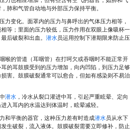
压力也相应增加，但有些含有空气的器官，如肺和气
时，肺和气管自动地与外部压力保持平衡。
压力变化。面罩内的压力与鼻呼出的气体压力相等，
能相等；里面的压力较低，压力作用在双眼上像吸杯一
，最后破裂和出血。
潜水
员运用控制下潜期限来防止压
咽喉的管道（耳咽管）在打呵欠或吞咽时不能正常开
外耳的耳鼓膜受到的压力增加，向内凹陷，到压力足够
力损害。鼓膜破裂通常可以愈合，但如有感染则不易治
中
潜水
，冷水从裂口灌进中耳，引起严重眩晕、定向
当进入耳内的水温达到体温时，眩晕减轻。
力和平衡的器官，这种压力差有时造成
潜水
员从水下
间发生破裂，流入液体。鼓膜破裂需要立即修补，防止