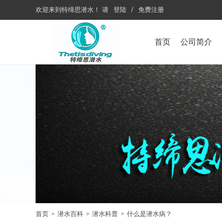
欢迎来到
特缔思潜水
！
请
登陆
/
免费注册
首页
公司简介
首页
潜水百科
潜水科普
什么是潜水病？
>
>
>