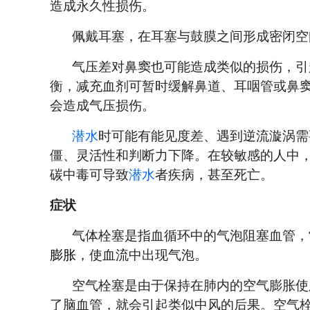
造成永久性损伤。
佩戴耳塞，在耳塞与鼓膜之间形成密闭空
气压差对鼻窦也可能造成类似的损伤，引
衡，减充血剂可暂时缓解鼻道、耳咽管或鼻
会造成气压损伤。
潜水
时可能有能见度差、遇到逆流漩涡需
僵、灵活性和判断力下降。在较敏感的人中
碳中毒可导致
潜水
者疾病，甚至死亡。
症状
气体栓塞是指血循环中的气泡阻塞血管，
膨胀
，使血流中出现气泡。
空气栓塞是由于保持在肺内的空气膨胀使
了脑血管，就会引起类似中风的后果。空气