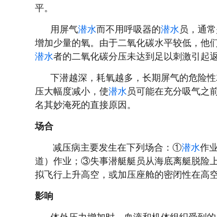
平。
用屏气
潜水
而不用呼吸器的
潜水
员，通常
增加少量的氧。由于二氧化碳水平较低，他
潜水
者的二氧化碳分压未达到足以刺激引起
下潜越深，耗氧越多，长期屏气的危险性
压大幅度减小，使
潜水
员可能在充分吸气之
名其妙淹死的直接原因。
场合
减压病主要发生在下列场合：①
潜水
作
道）作业；③失事潜艇艇员从海底离艇脱险
拟飞行上升高空，或加压座舱的密闭性在高
影响