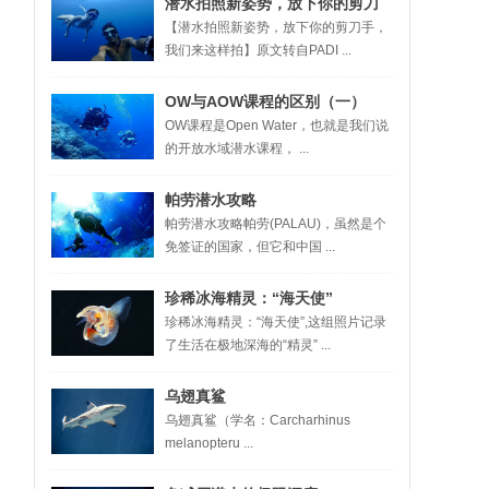
潜水拍照新姿势，放下你的剪刀
【潜水拍照新姿势，放下你的剪刀手，
手，我们来这样拍
我们来这样拍】原文转自PADI ...
OW与AOW课程的区别（一）
OW课程是Open Water，也就是我们说
的开放水域潜水课程， ...
帕劳潜水攻略
帕劳潜水攻略帕劳(PALAU)，虽然是个
免签证的国家，但它和中国 ...
珍稀冰海精灵：“海天使”
珍稀冰海精灵：“海天使”,这组照片记录
了生活在极地深海的“精灵” ...
乌翅真鲨
乌翅真鲨（学名：Carcharhinus
melanopteru ...