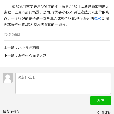
虽然我们主要关注少物体的水下海景
,
当然可以通过添加辅助元
素做一些更有趣的场景。然而
你需要小心
不要让这些元素主导的焦
,
,
点。一个很好的例子是一群鱼混合成整个场景
甚至遥远的
潜水
员
游
,
,
泳或海洋生物
成为照片的背景的一部分。
,
阅读
2693
上一篇：
水下景色构成
下一篇：
海洋生态面临大劫
发布
最新评论
0
条评论