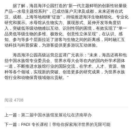
据了解，海昌海洋公园打造的“新一代主题鲜明的创新性轻量级
产品---水母主题馆系列”，已成功落户天津及成都，未来还将在武
汉、成都、上海等地相继“绽放”，持续推进海洋生物精细化、专业化
研究和展示。水母馆从生物实力、展现形式、延伸开发等角度切
入，突破低等级动物难以互动、识别性弱的困境，有效实现了“单一
品类低等级生物的多维、极致化、创意性立体呈现”，在认识、感
知、参与等多个层面拉近了游客与生物之间的距离感，同时融汇互
动科技与科普探索，为游客提供更多游玩互动体验。
海昌海洋公园高级运营总监谭广元表示：“未来，海昌还将和包
括中国水族馆专业委员会、世界水母大会等在内的国内外学术团体
一道，不断推进水族馆行业的国际交流，在学术、人才、资源、物
种等各个领域，实现新的突破、创造更多的研究成果，为世界水族
馆行业和动物保育领域做出贡献。”
阅读
4708
上一篇：
第二届中国水族馆发展论坛在济南举办
下一篇：
PADI 专长课程丨带给你探索海洋世界的无限可能