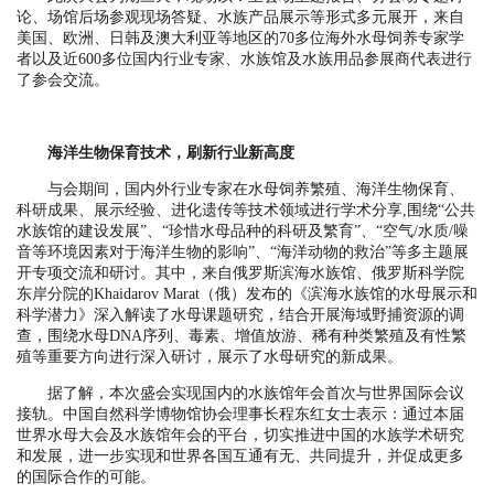
论、场馆后场参观现场答疑、水族产品展示等形式多元展开，来自
美国、欧洲、日韩及澳大利亚等地区的70多位海外水母饲养专家学
者以及近600多位国内行业专家、水族馆及水族用品参展商代表进行
了参会交流。
海洋生物保育技术，刷新行业新高度
与会期间，国内外行业专家在水母饲养繁殖、海洋生物保育、
科研成果、展示经验、进化遗传等技术领域进行学术分享,围绕“公共
水族馆的建设发展”、“珍惜水母品种的科研及繁育”、“空气/水质/噪
音等环境因素对于海洋生物的影响”、“海洋动物的救治”等多主题展
开专项交流和研讨。其中，来自俄罗斯滨海水族馆、俄罗斯科学院
东岸分院的Khaidarov Marat（俄）发布的《滨海水族馆的水母展示和
科学潜力》深入解读了水母课题研究，结合开展海域野捕资源的调
查，围绕水母DNA序列、毒素、增值放游、稀有种类繁殖及有性繁
殖等重要方向进行深入研讨，展示了水母研究的新成果。
据了解，本次盛会实现国内的水族馆年会首次与世界国际会议
接轨。中国自然科学博物馆协会理事长程东红女士表示：通过本届
世界水母大会及水族馆年会的平台，切实推进中国的水族学术研究
和发展，进一步实现和世界各国互通有无、共同提升，并促成更多
的国际合作的可能。