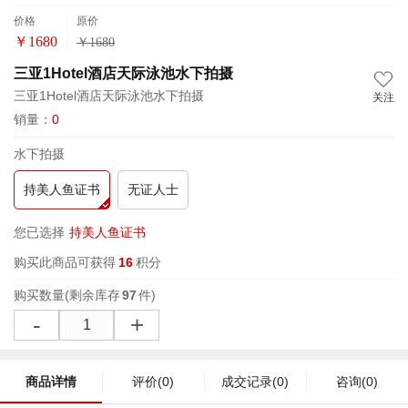
价格
原价
￥
1680
￥
1680
三亚1Hotel酒店天际泳池水下拍摄
三亚1Hotel酒店天际泳池水下拍摄
关注
销量：
0
水下拍摄
持美人鱼证书
无证人士
您已选择
持美人鱼证书
购买此商品可获得
16
积分
购买数量
(剩余库存
97
件)
-
+
商品详情
评价
(0)
成交记录
(0)
咨询
(0)