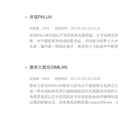
帛琉PALUA
浏览量：3756
更新时间：2017/11/22 22:21:22
帛琉PALUA帛琉位于加罗林群岛最西端，介于菲律宾
家、水中摄影家所组成的委员会，共同推为世界七大水
头来，像洋菇一样四向展开，搭轻型小飞机由空中眺望
斯米兰群岛SIMILAN
浏览量：4604
更新时间：2017/11/22 22:26:03
斯米兰群岛SIMILAN斯米兰群岛位于泰国普吉岛西
这一带水域的群岛早已被泰国政府列为国家海洋保护公
海底景观是以巨大的花岗岩与丰富的各色各样珊瑚组成
以看到鲸鲨出没。还有着名的豹纹鲨LeopardShark，