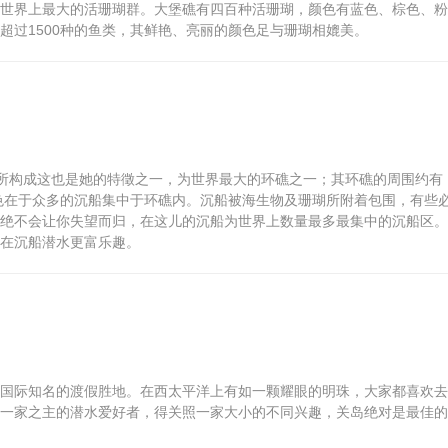
世界上最大的活珊瑚群。大堡礁有四百种活珊瑚，颜色有蓝色、棕色、粉
超过1500种的鱼类，其鲜艳、亮丽的颜色足与珊瑚相媲美。
环礁所构成这也是她的特徵之一，为世界最大的环礁之一；其环礁的周围约有
特色在于众多的沉船集中于环礁内。沉船被海生物及珊瑚所附着包围，有些
绝不会让你失望而归，在这儿的沉船为世界上数量最多最集中的沉船区。
在沉船潜水更富乐趣。
国际知名的渡假胜地。在西太平洋上有如一颗耀眼的明珠，大家都喜欢去
一家之主的潜水爱好者，得关照一家大小的不同兴趣，关岛绝对是最佳的