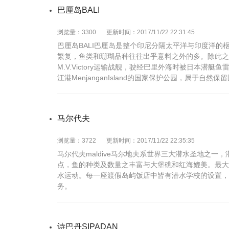
巴厘岛BALI
浏览量：3300
更新时间：2017/11/22 22:31:45
巴厘岛BALI巴厘岛是整个印尼分隔太平洋与印度洋
繁复，鱼类和珊瑚品种往往出乎意料之外的多。除此之外
M.V.Victory运输战舰，驶经巴里外海时被日本
江港MenjanganIsland的国家保护公园，属于
马尔代夫
浏览量：3722
更新时间：2017/11/22 22:35:35
马尔代夫maldive马尔地夫系世界三大潜水圣地之
点，鱼的种类及数量之丰富与大堡礁和红海媲美。最大
水运动。每一座渡假岛屿饭店中皆有潜水学校的设置，
务。
诗巴丹SIPADAN