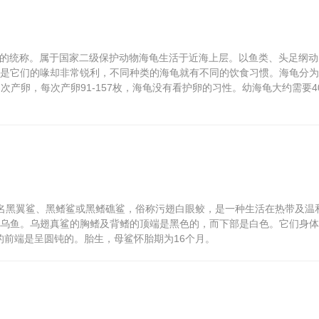
龟科动物的统称。属于国家二级保护动物海龟生活于近海上层。以鱼类、头足纲动
是它们的喙却非常锐利，不同种类的海龟就有不同的饮食习惯。海龟分为
次产卵，每次产卵91-157枚，海龟没有看护卵的习性。幼海龟大约需要40
erus），又名黑翼鲨、黑鳍鲨或黑鳍礁鲨，俗称污翅白眼鲛，是一种生活在热带及温
乌鱼。乌翅真鲨的胸鳍及背鳍的顶端是黑色的，而下部是白色。它们身体
的前端是呈圆钝的。胎生，母鲨怀胎期为16个月。