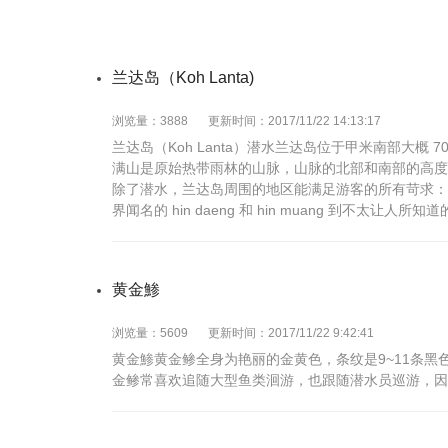
兰达岛（Koh Lanta)
浏览量：3888
更新时间：2017/11/22 14:13:17
兰达岛（Koh Lanta）潜水兰达岛位于甲米南部大概
满山是原始热带雨林的山脉，山脉的北部和南部的高度有
除了潜水，兰达岛周围的地区能满足游客的所有苛求：
界闻名的 hin daeng 和 hin muang 到不太让
黄金鯵
浏览量：5609
更新时间：2017/11/22 9:42:41
黄金鯵黄金鲹全身为艳丽的金黄色，条纹是9~11条黑
金鲹常喜欢追随大型鱼类洄游，也跟随潜水员巡游，因