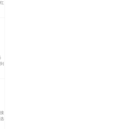
红
必
到
接
选