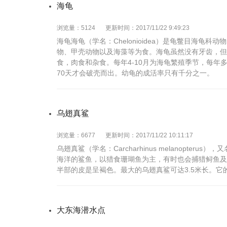
海龟
浏览量：5124
更新时间：2017/11/22 9:49:23
海龟海龟（学名：Chelonioidea）是龟鳖目海
物、甲壳动物以及海藻等为食。海龟虽然没有牙齿，但
食，肉食和杂食。每年4-10月为海龟繁殖季节，每年多
70天才会破壳而出。幼龟的成活率只有千分之一。
乌翅真鲨
浏览量：6677
更新时间：2017/11/22 10:11:17
乌翅真鲨（学名：Carcharhinus melanopt
海洋的鲨鱼，以猎食珊瑚鱼为主，有时也会捕猎鲟鱼及
半部的皮是呈褐色。最大的乌翅真鲨可达3.5米长。它
大东海潜水点