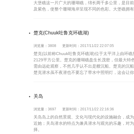
大堡礁这一片广大的珊瑚礁，绵长两千多公里，是目前
及紫色，使整个珊瑚海岸呈现不同的色彩。大堡礁拥有
楚克(Chuuk吐鲁克环礁湖)
浏览量：3808
更新时间：2017/11/22 22:07:05
楚克(以前称Chuuk吐鲁克环礁湖)位于太平洋上由
2129平方公里。楚克的珊瑚礁盘生长茂密，但最大
需由远处观察，不然几乎认不出是艘沉船。楚克的沉船
楚克潜水虽不夜潜也不要忘了带水中照明灯，这会让你
关岛
浏览量：3697
更新时间：2017/11/22 22:16:36
关岛岛上的自然景观、文化与现代化的设施融合，成为
近她；关岛潜水的特点为兼具潜水与观光的乐趣，对为
择。