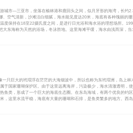
游城市—三亚市，坐落在榆林港和鹿回头之间，似月牙形的海湾，长约2.
婀娜、空气清新，沙滩洁白细腻，海水能见度达20米，海底有各种瑰丽的珊
度保持在18至22摄氏度之间，是进行日光浴和海水浴的理想场所。199
们把大东海称为天然的浴场，冬泳胜地。这里海滩平缓，海水由浅而深，当
像一只巨大的玳瑁浮在茫茫的大海烟波中，所以也称为东玳瑁洲，岛上林
属于国家珊瑚保护区。由于这里远离海岸，污染极少，海水清澈透明，使
热鱼类，形成了一个巨大的海底生态圈。在东岛海域，有两个优良的钓区
15米，这里水流平稳，海底有大量的珊瑚和石排，是鱼类繁多的地方。西