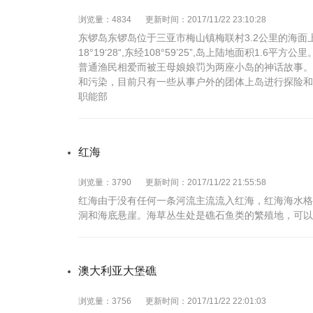
浏览量：4834
更新时间：2017/11/22 23:10:28
东锣岛东锣岛位于三亚市梅山镇梅联村3.2公里的海面上
18°19‘28“,东经108°59’25”,岛上陆地面积
普通渔民相爱而被王母娘娘罚为两座小岛的神话故事。
和污染，目前只有一些从事户外的团体上岛进行探险和
职能部
红海
浏览量：3790
更新时间：2017/11/22 21:55:58
红海由于没有任何一条河流主流流入红海，红海海水格
洞和海底悬崖。海草丛生处是礁石鱼类的繁殖地，可以
澳大利亚大堡礁
浏览量：3756
更新时间：2017/11/22 22:01:03