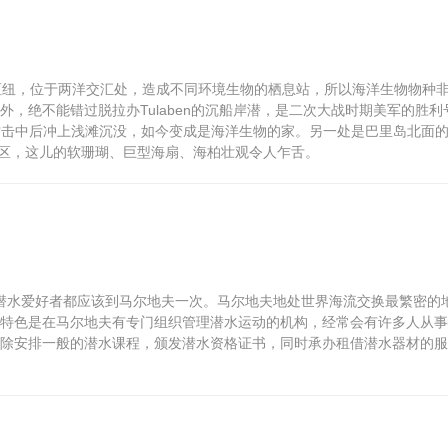
的枢纽，位于两洋交汇处，造成不同环境生物的栖息站，所以海洋生物物种
，绝不能错过脱拉办Tulaben的沉船岸潜，是二次大战时期美军的胜利
潜艇鱼雷击中后冲上浅滩沉没，如今变成是海洋生物的家。另一处是巴里岛北面
自然保留区，这儿的软珊瑚、巨型海扇、海柏壮观令人乍舌。
一，潜水爱好者都应该到马尔地夫一次。马尔地夫地处世界海流交换最繁密的
特色是在马尔地夫有专门组织管理潜水运动的机构，经常会有许多人从事
除安排一般的潜水课程，颁发潜水资格证书，同时承办租借潜水器材的服