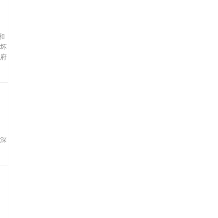
和
坏
府
深