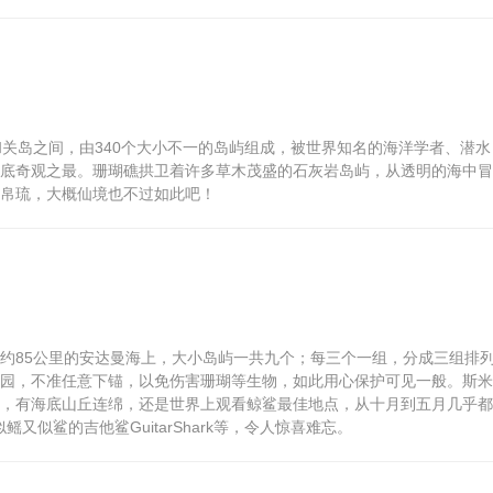
和关岛之间，由340个大小不一的岛屿组成，被世界知名的海洋学者、潜水
底奇观之最。珊瑚礁拱卫着许多草木茂盛的石灰岩岛屿，从透明的海中冒
帛琉，大概仙境也不过如此吧！
北方约85公里的安达曼海上，大小岛屿一共九个；每三个一组，分成三组排
园，不准任意下锚，以免伤害珊瑚等生物，如此用心保护可见一般。斯米
，有海底山丘连绵，还是世界上观看鲸鲨最佳地点，从十月到五月几乎都
似鳐又似鲨的吉他鲨GuitarShark等，令人惊喜难忘。