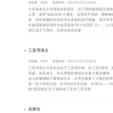
浏览量：4408
更新时间：2017/11/22 22:58:20
大东海潜点大东海旅游风景区，位于我国最南端滨海旅
公里，素有“福如东海”之渊意。这里风平浪静、椰树
群，色彩斑斓的鱼类和丰富多彩的海洋植被。海水常年温
年被国家旅游局评为全国旅游“四十佳景区”之一，人
国已漫天飞雪时，这里仍然是初夏
三亚湾潜点
浏览量：5455
更新时间：2017/11/22 23:06:22
三亚湾潜点分布东岛位于三亚湾外海，距三亚8海里，
茂盛，风景迷人。东岛周围的海域生长着大量的珊瑚，
这儿的珊瑚能大量繁殖生长，从而也聚集了大量的热带
第一是小岛西北面，距岛800米左右处。水深13——
称“西瑁洲岛”位于海南省三亚市三亚湾海
东锣岛