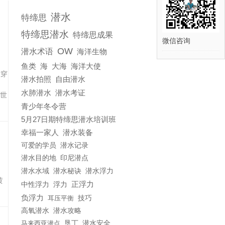
潜水
特缔思
特缔思潜水
特缔思成果
微信咨询
OW
潜水术语
海洋生物
鱼类
海
大海
海洋大使
横穿
潜水拍照
自由潜水
。
水肺潜水
潜水考证
世
青少年冬令营
5月27日期特缔思潜水培训班
幸福一家人
潜水装备
可爱的学员
潜水记录
潜水目的地
印尼潜点
潜水水域
潜水秘诀
潜水浮力
黄
正浮力
浮力
中性浮力
负浮力
耳压平衡
技巧
潜水攻略
高氧潜水
马来西亚潜点
垦丁
潜水安全