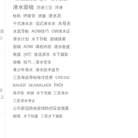
潜水面镜
浮潜三宝
浮潜
蛙鞋
呼吸管
潜服
潜水衣
干式潜水衣
湿式潜水衣
水母衣
草
水底导航
AOW技巧
OW潜水证
-
潜水计划
水下导航
面镜除雾
面镜
课程内容
潜水救援
AOW
救援
沙巴
放流潜水
水下摄影
攻略
技巧，潜水安全
青少年潜水
潜水技术提升
三亚海昌蒂铂海洋世界
CRESSI
BAUER
SEAWALKER
PADI
和
海洋馆
求婚
水下求婚
三亚潜水
上
三亚潜水考证
公司新冠肺炎疫情防控应急预案
鲸鱼
水下拍摄
三亚水下摄影