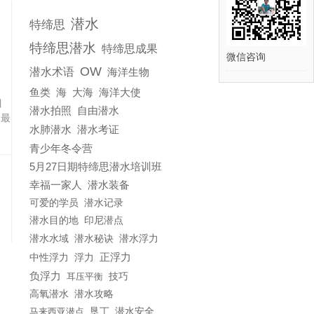
潜水
特缔思
特缔思潜水
特缔思成果
微信咨询
OW
潜水术语
海洋生物
鱼类
海
大海
海洋大使
目
潜水拍照
自由潜水
，最
水肺潜水
潜水考证
青少年冬令营
5月27日期特缔思潜水培训班
幸福一家人
潜水装备
可爱的学员
潜水记录
潜水目的地
印尼潜点
潜水水域
潜水秘诀
潜水浮力
正浮力
浮力
中性浮力
负浮力
耳压平衡
技巧
潜水攻略
高氧潜水
马来西亚潜点
垦丁
潜水安全