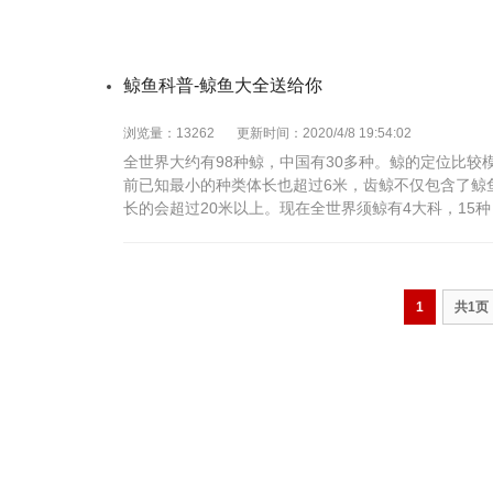
鲸鱼科普-鲸鱼大全送给你
浏览量：13262
更新时间：2020/4/8 19:54:02
全世界大约有98种鲸，中国有30多种。鲸的定位比
前已知最小的种类体长也超过6米，齿鲸不仅包含了鲸
长的会超过20米以上。现在全世界须鲸有4大科，15种
1
共1页