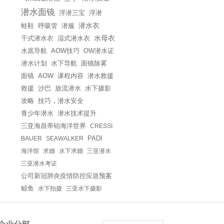
潜水面镜
浮潜三宝
浮潜
蛙鞋
呼吸管
潜服
潜水衣
干式潜水衣
湿式潜水衣
水母衣
水底导航
AOW技巧
OW潜水证
潜水计划
水下导航
面镜除雾
面镜
课程内容
潜水救援
AOW
救援
沙巴
放流潜水
水下摄影
攻略
技巧，潜水安全
青少年潜水
潜水技术提升
三亚海昌蒂铂海洋世界
CRESSI
BAUER
SEAWALKER
PADI
海洋馆
求婚
水下求婚
三亚潜水
三亚潜水考证
公司新冠肺炎疫情防控应急预案
鲸鱼
水下拍摄
三亚水下摄影