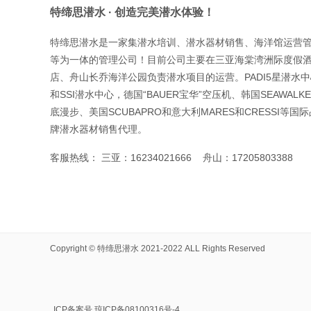
特缔思潜水 · 创造完美潜水体验！
特缔思潜水是一家集潜水培训、潜水器材销售、海洋馆运营
等为一体的管理公司！目前公司主要在三亚海棠湾洲际度假
店、舟山长乔海洋公园负责潜水项目的运营。PADI5星潜水
和SSI潜水中心，德国“BAUER宝华”空压机、韩国SEAWALK
底漫步、美国SCUBAPRO和意大利MARES和CRESSI等国际
牌潜水器材销售代理。
客服热线： 三亚：16234021666
舟山：17205803388
Copyright ©
特缔思潜水
2021-2022 ALL Rights Reserved
ICP备案号 琼ICP备08100316号-4