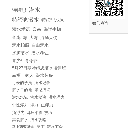
潜水
特缔思
特缔思潜水
特缔思成果
微信咨询
OW
潜水术语
海洋生物
鱼类
海
大海
海洋大使
潜水拍照
自由潜水
水肺潜水
潜水考证
青少年冬令营
5月27日期特缔思潜水培训班
幸福一家人
潜水装备
可爱的学员
潜水记录
潜水目的地
印尼潜点
潜水水域
潜水秘诀
潜水浮力
正浮力
浮力
中性浮力
负浮力
耳压平衡
技巧
潜水攻略
高氧潜水
马来西亚潜点
垦丁
潜水安全