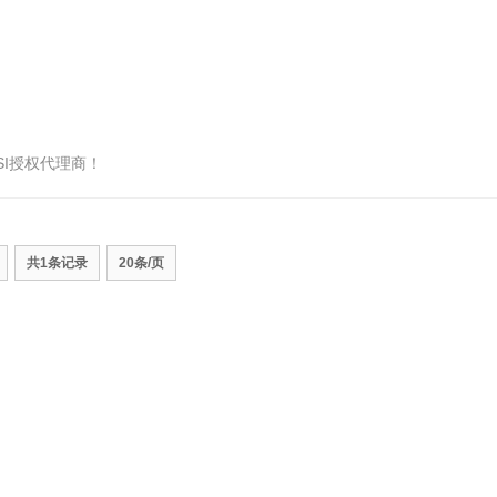
SI授权代理商！
共1条记录
20条/页