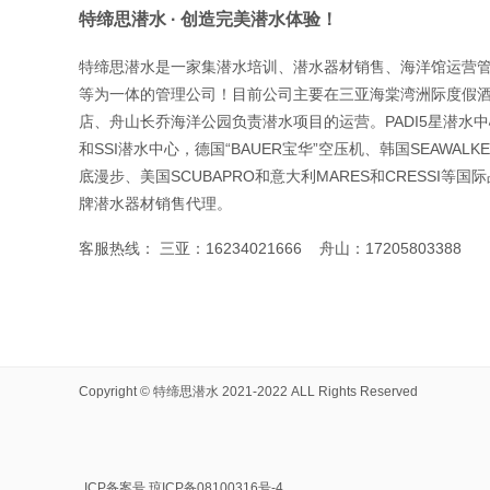
特缔思潜水 · 创造完美潜水体验！
特缔思潜水是一家集潜水培训、潜水器材销售、海洋馆运营
等为一体的管理公司！目前公司主要在三亚海棠湾洲际度假
店、舟山长乔海洋公园负责潜水项目的运营。PADI5星潜水
和SSI潜水中心，德国“BAUER宝华”空压机、韩国SEAWALK
底漫步、美国SCUBAPRO和意大利MARES和CRESSI等国际
牌潜水器材销售代理。
客服热线： 三亚：16234021666
舟山：17205803388
Copyright ©
特缔思潜水
2021-2022 ALL Rights Reserved
ICP备案号 琼ICP备08100316号-4