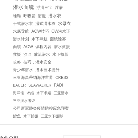
潜水面镜
浮潜三宝
浮潜
蛙鞋
呼吸管
潜服
潜水衣
干式潜水衣
湿式潜水衣
水母衣
水底导航
AOW技巧
OW潜水证
潜水计划
水下导航
面镜除雾
面镜
课程内容
潜水救援
AOW
救援
沙巴
放流潜水
水下摄影
攻略
技巧，潜水安全
青少年潜水
潜水技术提升
三亚海昌蒂铂海洋世界
CRESSI
BAUER
SEAWALKER
PADI
海洋馆
求婚
水下求婚
三亚潜水
三亚潜水考证
公司新冠肺炎疫情防控应急预案
鲸鱼
水下拍摄
三亚水下摄影