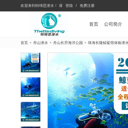
欢迎来到
特缔思潜水
！
请
登陆
/
免费注册
首页
公司简介
首页
舟山潜水
舟山长乔海洋公园
珠海长隆鲸鲨馆体验潜
>
>
>