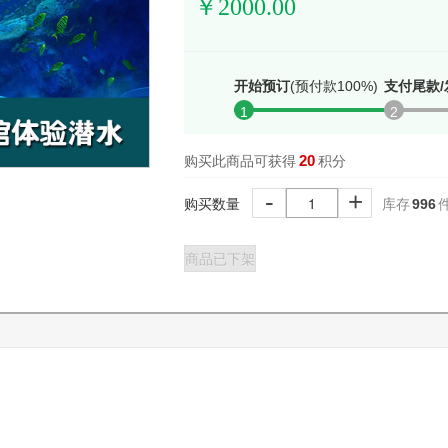
￥
2000.00
开始预订
(预付款100%)
支付尾款/
1
2
20
购买此商品可获得
积分
-
+
购买数量
库存
996
商品已下架