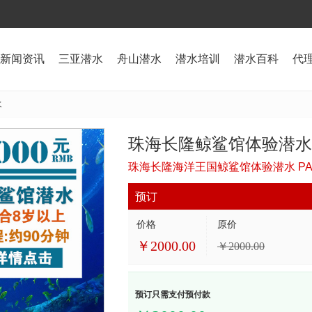
新闻资讯
三亚潜水
舟山潜水
潜水培训
潜水百科
代
水
珠海长隆鲸鲨馆体验潜水
珠海长隆海洋王国鲸鲨馆体验潜水 PAD
预订
价格
原价
￥
2000.00
￥
2000.00
预订只需支付预付款