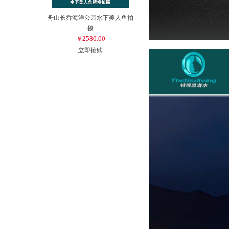
舟山长乔海洋公园水下美人鱼拍
摄
2580.00
￥
立即抢购