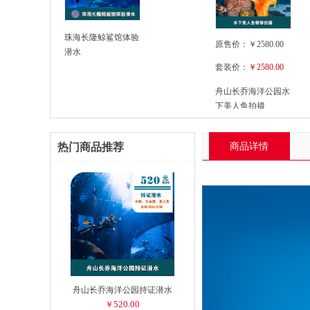
珠海长隆鲸鲨馆体验
原售价：
￥
2580.00
潜水
套装价：
￥
2580.00
舟山长乔海洋公园水
下美人鱼拍摄
热门商品推荐
商品详情
舟山长乔海洋公园持证潜水
520.00
￥