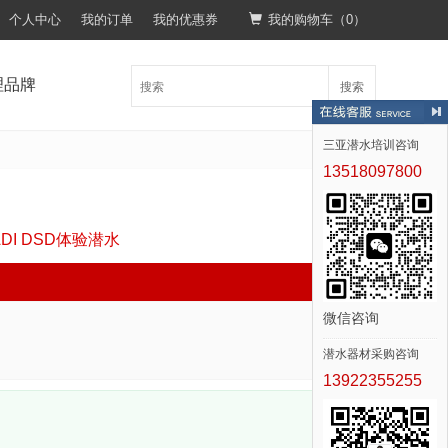
个人中心
我的订单
我的优惠券
我的购物车（
0
）
理品牌
搜索
三亚潜水培训咨询
13518097800
I DSD体验潜水
微信咨询
0
销量：
潜水器材采购咨询
13922355255